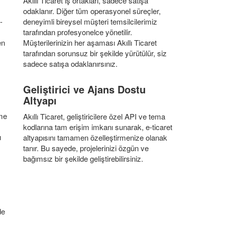
Akıllı Ticaret iş ortakları, sadece satışa
odaklanır. Diğer tüm operasyonel süreçler,
-
deneyimli bireysel müşteri temsilcilerimiz
tarafından profesyonelce yönetilir.
en
Müşterilerinizin her aşaması Akıllı Ticaret
tarafından sorunsuz bir şekilde yürütülür, siz
sadece satışa odaklanırsınız.
Geliştirici ve Ajans Dostu
Altyapı
eme
Akıllı Ticaret, geliştiricilere özel API ve tema
kodlarına tam erişim imkanı sunarak, e-ticaret
ı
altyapısını tamamen özelleştirmenize olanak
tanır. Bu sayede, projelerinizi özgün ve
bağımsız bir şekilde geliştirebilirsiniz.
de