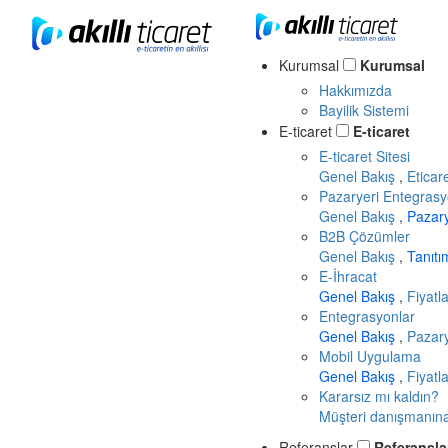
Kurumsal
Kurumsal
Hakkımızda
Bayilik Sistemi
E-ticaret
E-ticaret
E-ticaret Sitesi
Genel Bakış
,
Eticar
Pazaryeri Entegrasy
Genel Bakış
,
Pazar
B2B Çözümler
Genel Bakış
,
Tanıt
E-İhracat
Genel Bakış
,
Fiyatl
Entegrasyonlar
Genel Bakış
,
Pazary
Mobil Uygulama
Genel Bakış
,
Fiyatl
Kararsız mı kaldın?
Müşteri danışmanına 
Referanslar
Referansla