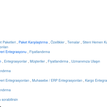
et Paketleri
,
Paket Karşılaştırma
,
Özellikler
,
Temalar
,
Siteni Hemen K
onları
yeri Entegrasyonu
,
Fiyatlandırma
ım
,
Entegrasyonlar
,
Müşteriler
,
Fiyatlandırma
,
Uzmanımıza Ulaşın
andırma
eri Entegrasyonları
,
Muhasebe / ERP Entegrasyonları
,
Kargo Entegra
andırma
sorabilirsin
r