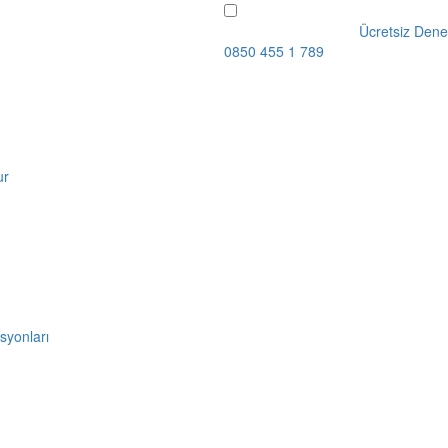
Ücretsiz Dene
0850 455 1 789
ur
syonları