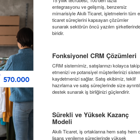
15 yıllık tecrübesi, 100'den fazla
entegrasyonu ve gelişmiş, benzersiz
mimarisiyle Akıllı Ticaret, işletmelerin tüm e
ticaret süreçlerini kapsayan çözümler
sunarak sektörün öncü yazılım şirketlerind
biridir.
Fonksiyonel CRM Çözümleri
CRM sistemimiz, satışlarınızı kolayca takip
etmenizi ve potansiyel müşterilerinizi sist
kaydetmenizi sağlar. Satış ekibimiz, teklif
hazırlama ve satış süreçlerinde size ayrıntıl
destek sunarak iş birliğinizi güçlendirir.
Sürekli ve Yüksek Kazanç
Modeli
Akıllı Ticaret, iş ortaklarına hem satış hem 
lisans yenileme süreçlerinde yüksek