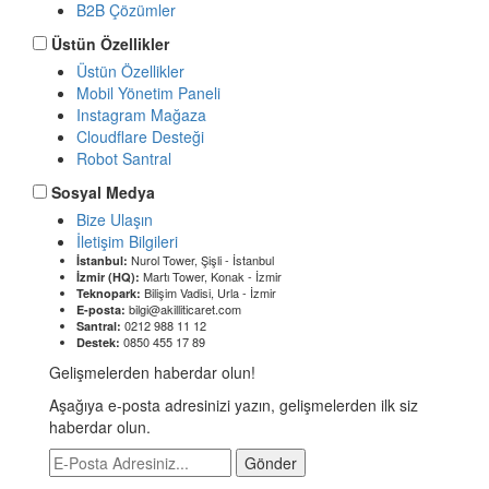
B2B Çözümler
Üstün Özellikler
Üstün Özellikler
Mobil Yönetim Paneli
Instagram Mağaza
Cloudflare Desteği
Robot Santral
Sosyal Medya
Bize Ulaşın
İletişim Bilgileri
Nurol Tower, Şişli - İstanbul
İstanbul:
Martı Tower, Konak - İzmir
İzmir (HQ):
Bilişim Vadisi, Urla - İzmir
Teknopark:
bilgi@akilliticaret.com
E-posta:
0212 988 11 12
Santral:
0850 455 17 89
Destek:
Gelişmelerden haberdar olun!
Aşağıya e-posta adresinizi yazın, gelişmelerden ilk siz
haberdar olun.
Gönder