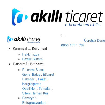
Ücretsiz Dene
0850 455 1 789
Kurumsal
Kurumsal
Hakkımızda
Bayilik Sistemi
E-ticaret
E-ticaret
E-ticaret Sitesi
Genel Bakış
,
Eticaret
Paketleri
,
Paket
Karşılaştırma
,
Özellikler
,
Temalar
,
Siteni Hemen Kur
Pazaryeri
Entegrasyonları