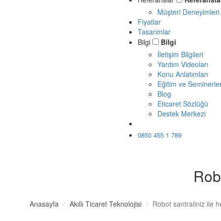
Müşteri Deneyimleri
Fiyatlar
Tasarımlar
Bilgi
Bilgi
İletişim Bilgileri
Yardım Videoları
Konu Anlatımları
Eğitim ve Seminerle
Blog
Eticaret Sözlüğü
Destek Merkezi
Ücretsiz Dene
0850 455 1 789
Robo
Anasayfa
Akıllı Ticaret Teknolojisi
Robot santraliniz ile