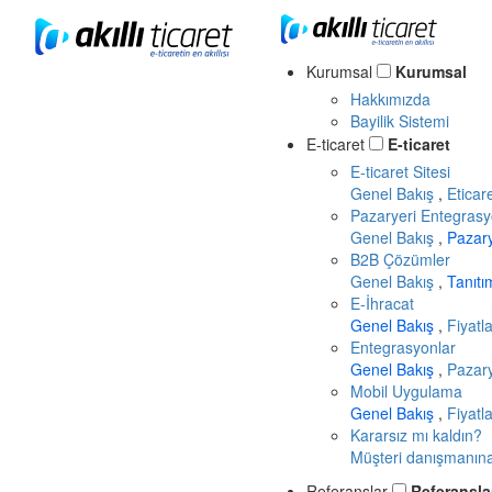
Kurumsal
Kurumsal
Hakkımızda
Bayilik Sistemi
E-ticaret
E-ticaret
E-ticaret Sitesi
Genel Bakış
,
Eticar
Pazaryeri Entegrasy
Genel Bakış
,
Pazar
B2B Çözümler
Genel Bakış
,
Tanıt
E-İhracat
Genel Bakış
,
Fiyatl
Entegrasyonlar
Genel Bakış
,
Pazary
Mobil Uygulama
Genel Bakış
,
Fiyatl
Kararsız mı kaldın?
Müşteri danışmanına 
Referanslar
Referansla