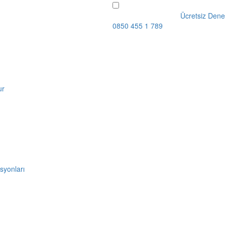
Ücretsiz Dene
0850 455 1 789
ur
syonları