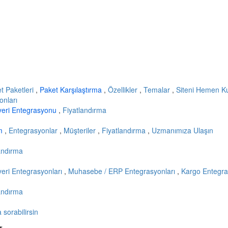
et Paketleri
,
Paket Karşılaştırma
,
Özellikler
,
Temalar
,
Siteni Hemen K
onları
yeri Entegrasyonu
,
Fiyatlandırma
ım
,
Entegrasyonlar
,
Müşteriler
,
Fiyatlandırma
,
Uzmanımıza Ulaşın
andırma
eri Entegrasyonları
,
Muhasebe / ERP Entegrasyonları
,
Kargo Entegra
andırma
sorabilirsin
r