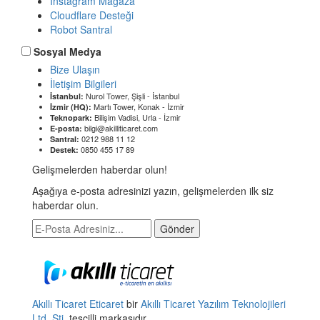
Instagram Mağaza
Cloudflare Desteği
Robot Santral
Sosyal Medya
Bize Ulaşın
İletişim Bilgileri
Nurol Tower, Şişli - İstanbul
İstanbul:
Martı Tower, Konak - İzmir
İzmir (HQ):
Bilişim Vadisi, Urla - İzmir
Teknopark:
bilgi@akilliticaret.com
E-posta:
0212 988 11 12
Santral:
0850 455 17 89
Destek:
Gelişmelerden haberdar olun!
Aşağıya e-posta adresinizi yazın, gelişmelerden ilk siz
haberdar olun.
Gönder
Akıllı Ticaret
Eticaret
bir
Akıllı Ticaret Yazılım Teknolojileri
Ltd. Şti.
tescilli markasıdır.