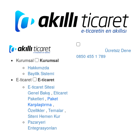
Ücretsiz Dene
0850 455 1 789
Kurumsal
Kurumsal
Hakkımızda
Bayilik Sistemi
E-ticaret
E-ticaret
E-ticaret Sitesi
Genel Bakış
,
Eticaret
Paketleri
,
Paket
Karşılaştırma
,
Özellikler
,
Temalar
,
Siteni Hemen Kur
Pazaryeri
Entegrasyonları