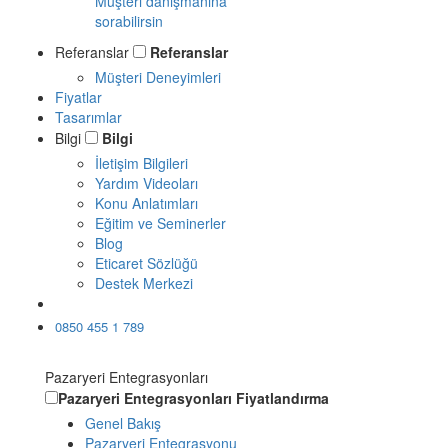
Müşteri danışmanına
sorabilirsin
Referanslar
Referanslar
Müşteri Deneyimleri
Fiyatlar
Tasarımlar
Bilgi
Bilgi
İletişim Bilgileri
Yardım Videoları
Konu Anlatımları
Eğitim ve Seminerler
Blog
Eticaret Sözlüğü
Destek Merkezi
Ücretsiz Dene
0850 455 1 789
Pazaryeri Entegrasyonları
Pazaryeri Entegrasyonları
Fiyatlandırma
Genel Bakış
Pazaryeri Entegrasyonu