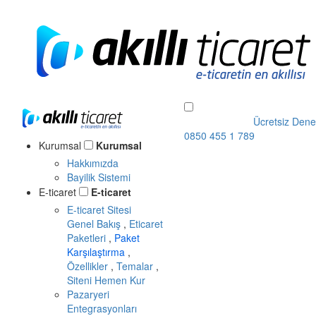
Ücretsiz Dene
0850 455 1 789
Kurumsal
Kurumsal
Hakkımızda
Bayilik Sistemi
E-ticaret
E-ticaret
E-ticaret Sitesi
Genel Bakış
,
Eticaret
Paketleri
,
Paket
Karşılaştırma
,
Özellikler
,
Temalar
,
Siteni Hemen Kur
Pazaryeri
Entegrasyonları