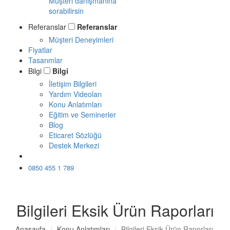
Müşteri danışmanına
sorabilirsin
Referanslar
Referanslar
Müşteri Deneyimleri
Fiyatlar
Tasarımlar
Bilgi
Bilgi
İletişim Bilgileri
Yardım Videoları
Konu Anlatımları
Eğitim ve Seminerler
Blog
Eticaret Sözlüğü
Destek Merkezi
Ücretsiz Dene
0850 455 1 789
Bilgileri Eksik Ürün Raporları
Anasayfa
Konu Anlatımları
Bilgileri Eksik Ürün Raporları