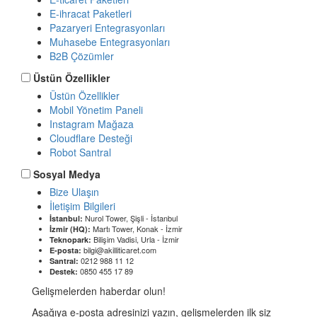
E-ihracat Paketleri
Pazaryeri Entegrasyonları
Muhasebe Entegrasyonları
B2B Çözümler
Üstün Özellikler
Üstün Özellikler
Mobil Yönetim Paneli
Instagram Mağaza
Cloudflare Desteği
Robot Santral
Sosyal Medya
Bize Ulaşın
İletişim Bilgileri
Nurol Tower, Şişli - İstanbul
İstanbul:
Martı Tower, Konak - İzmir
İzmir (HQ):
Bilişim Vadisi, Urla - İzmir
Teknopark:
bilgi@akilliticaret.com
E-posta:
0212 988 11 12
Santral:
0850 455 17 89
Destek:
Gelişmelerden haberdar olun!
Aşağıya e-posta adresinizi yazın, gelişmelerden ilk siz