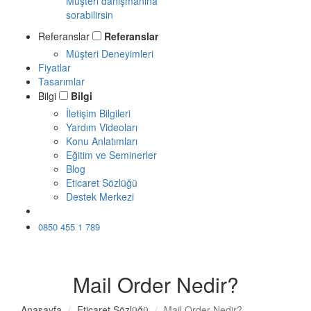
Müşteri danışmanına
sorabilirsin
Referanslar
Referanslar
Müşteri Deneyimleri
Fiyatlar
Tasarımlar
Bilgi
Bilgi
İletişim Bilgileri
Yardım Videoları
Konu Anlatımları
Eğitim ve Seminerler
Blog
Eticaret Sözlüğü
Destek Merkezi
Ücretsiz Dene
0850 455 1 789
Mail Order Nedir?
Anasayfa
Eticaret Sözlüğü
Mail Order Nedir?