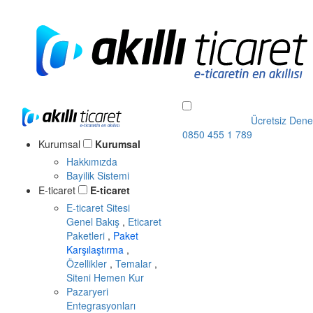
Ücretsiz Dene
0850 455 1 789
Kurumsal
Kurumsal
Hakkımızda
Bayilik Sistemi
E-ticaret
E-ticaret
E-ticaret Sitesi
Genel Bakış
,
Eticaret
Paketleri
,
Paket
Karşılaştırma
,
Özellikler
,
Temalar
,
Siteni Hemen Kur
Pazaryeri
Entegrasyonları