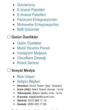
Ürünlerimiz
E-ticaret Paketleri
E-ihracat Paketleri
Pazaryeri Entegrasyonları
Muhasebe Entegrasyonları
B2B Çözümler
Üstün Özellikler
Üstün Özellikler
Mobil Yönetim Paneli
Instagram Mağaza
Cloudflare Desteği
Robot Santral
Sosyal Medya
Bize Ulaşın
İletişim Bilgileri
Nurol Tower, Şişli - İstanbul
İstanbul:
Martı Tower, Konak - İzmir
İzmir (HQ):
Bilişim Vadisi, Urla - İzmir
Teknopark:
bilgi@akilliticaret.com
E-posta:
0212 988 11 12
Santral:
0850 455 17 89
Destek: