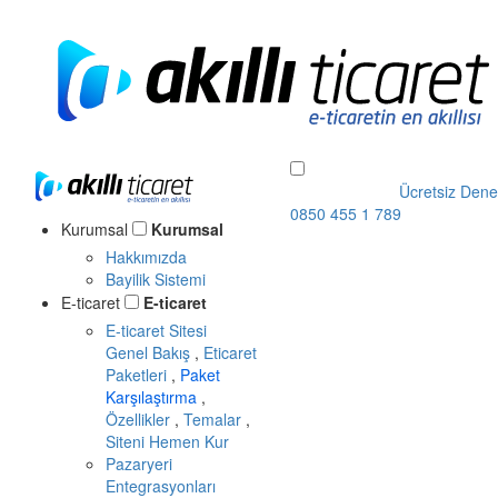
Ücretsiz Dene
0850 455 1 789
Kurumsal
Kurumsal
Hakkımızda
Bayilik Sistemi
E-ticaret
E-ticaret
E-ticaret Sitesi
Genel Bakış
,
Eticaret
Paketleri
,
Paket
Karşılaştırma
,
Özellikler
,
Temalar
,
Siteni Hemen Kur
Pazaryeri
Entegrasyonları