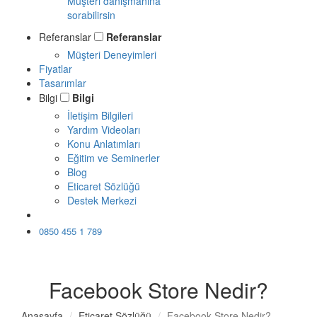
Müşteri danışmanına
sorabilirsin
Referanslar
Referanslar
Müşteri Deneyimleri
Fiyatlar
Tasarımlar
Bilgi
Bilgi
İletişim Bilgileri
Yardım Videoları
Konu Anlatımları
Eğitim ve Seminerler
Blog
Eticaret Sözlüğü
Destek Merkezi
Ücretsiz Dene
0850 455 1 789
Facebook Store Nedir?
Anasayfa
Eticaret Sözlüğü
Facebook Store Nedir?