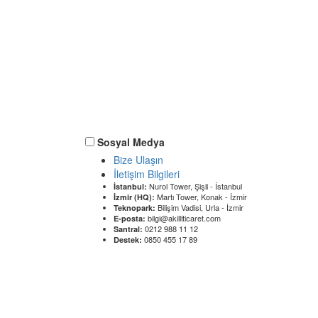
Sosyal Medya
Bize Ulaşın
İletişim Bilgileri
Nurol Tower, Şişli - İstanbul
İstanbul:
Martı Tower, Konak - İzmir
İzmir (HQ):
Bilişim Vadisi, Urla - İzmir
Teknopark:
bilgi@akilliticaret.com
E-posta:
0212 988 11 12
Santral:
0850 455 17 89
Destek: