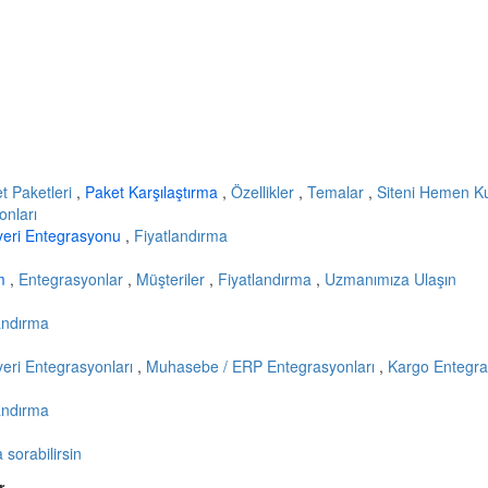
et Paketleri
,
Paket Karşılaştırma
,
Özellikler
,
Temalar
,
Siteni Hemen K
onları
yeri Entegrasyonu
,
Fiyatlandırma
ım
,
Entegrasyonlar
,
Müşteriler
,
Fiyatlandırma
,
Uzmanımıza Ulaşın
andırma
eri Entegrasyonları
,
Muhasebe / ERP Entegrasyonları
,
Kargo Entegra
andırma
sorabilirsin
r