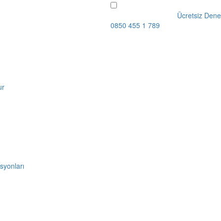
Ücretsiz Dene
0850 455 1 789
ur
syonları