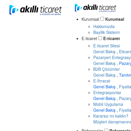
Kurumsal
Kurumsal
Hakkımızda
Bayilik Sistemi
E-ticaret
E-ticaret
E-ticaret Sitesi
Genel Bakış
,
Eticar
Pazaryeri Entegrasy
Genel Bakış
,
Pazar
B2B Çözümler
Genel Bakış
,
Tanıt
E-İhracat
Genel Bakış
,
Fiyatl
Entegrasyonlar
Genel Bakış
,
Pazary
Mobil Uygulama
Genel Bakış
,
Fiyatl
Kararsız mı kaldın?
Müşteri danışmanına 
Referanslar
Referansla