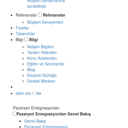
Müşteri danışmanına
sorabilirsin
Referanslar
Referanslar
Müşteri Deneyimleri
Fiyatlar
Tasarımlar
Bilgi
Bilgi
İletişim Bilgileri
Yardım Videoları
Konu Anlatımları
Eğitim ve Seminerler
Blog
Eticaret Sözlüğü
Destek Merkezi
Ücretsiz Dene
0850 455 1 789
Pazaryeri Entegrasyonları
Pazaryeri Entegrasyonları
Genel Bakış
Genel Bakış
Pazaryeri Entegrasyonu