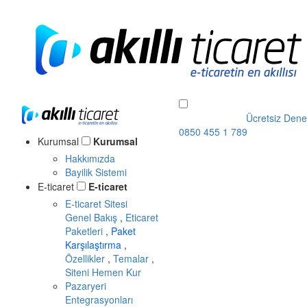
Ücretsiz Dene
0850 455 1 789
Kurumsal
Kurumsal
Hakkımızda
Bayilik Sistemi
E-ticaret
E-ticaret
E-ticaret Sitesi
Genel Bakış
,
Eticaret
Paketleri
,
Paket
Karşılaştırma
,
Özellikler
,
Temalar
,
Siteni Hemen Kur
Pazaryeri
Entegrasyonları