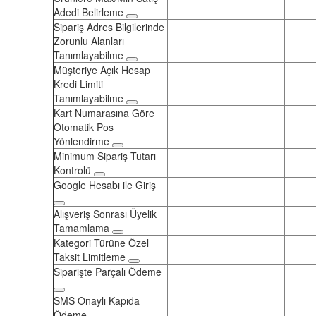
Adedi Belirleme
Sipariş Adres Bilgilerinde
Zorunlu Alanları
Tanımlayabilme
Müşteriye Açık Hesap
Kredi Limiti
Tanımlayabilme
Kart Numarasına Göre
Otomatik Pos
Yönlendirme
Minimum Sipariş Tutarı
Kontrolü
Google Hesabı ile Giriş
Alışveriş Sonrası Üyelik
Tamamlama
Kategori Türüne Özel
Taksit Limitleme
Siparişte Parçalı Ödeme
SMS Onaylı Kapıda
Ödeme