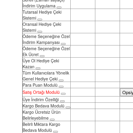
İndirim Uygulama
Tutarsal Hediye Çeki
Sistemi
Oransal Hediye Çeki
Sistemi
Ödeme Seçeneğine Özel
İndirim Kampanyası
Ödeme Seçeneğine Özel
Ek Ücret
Üye Ol Hediye Çeki
Kazan
Tüm Kullanıcılara Yönelik
Genel Hediye Çeki
Para Puan Modulü
Satış Ortağı Modulü
Opsi
Üye İndirim Özelliği
Kargo Bedava Modulü
Kargo Ücretsiz Ürün
Belirleyebilme
Belirli Miktara Kargo
Bedava Modulü