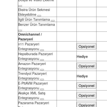
Ekstra Ürün Sekmesi
Ekleyebilme
İlgili Ürün Tanımlama
Benzer Ürün Tanımlama
Omnichannel /
Pazaryeri
n11 Pazaryeri
Opsiyonel
Entegrasyonu
Hepsiburada Pazaryeri
Hediye
Entegrasyonu
Amazon Pazaryeri
Opsiyonel
Entegrasyonu
Trendyol Pazaryeri
Hediye
Entegrasyonu
E-PttAVM Pazaryeri
Opsiyonel
Entegrasyonu
Akakçe XML Satış
Opsiyonel
Entegrasyonu
Pazarama Pazaryeri
Opsiyonel