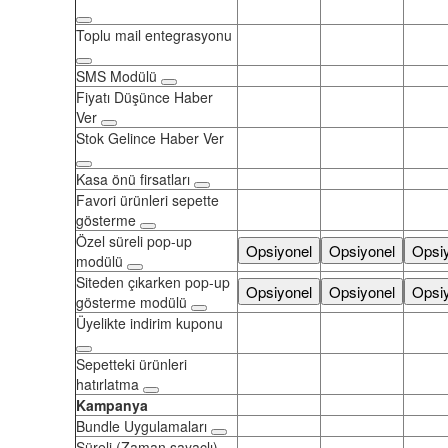
Toplu mail entegrasyonu
SMS Modülü
Fiyatı Düşünce Haber
Ver
Stok Gelince Haber Ver
Kasa önü firsatları
Favori ürünleri sepette
gösterme
Özel süreli pop-up
Opsiyonel
Opsiyonel
Opsi
modülü
Siteden çıkarken pop-up
Opsiyonel
Opsiyonel
Opsi
gösterme modülü
Üyelikte indirim kuponu
Sepetteki ürünleri
hatırlatma
Kampanya
Bundle Uygulamaları
Süreli (Zaman sayaçlı)