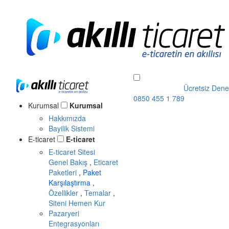
Ücretsiz Dene
0850 455 1 789
Kurumsal
Kurumsal
Hakkımızda
Bayilik Sistemi
E-ticaret
E-ticaret
E-ticaret Sitesi
Genel Bakış
,
Eticaret
Paketleri
,
Paket
Karşılaştırma
,
Özellikler
,
Temalar
,
Siteni Hemen Kur
Pazaryeri
Entegrasyonları