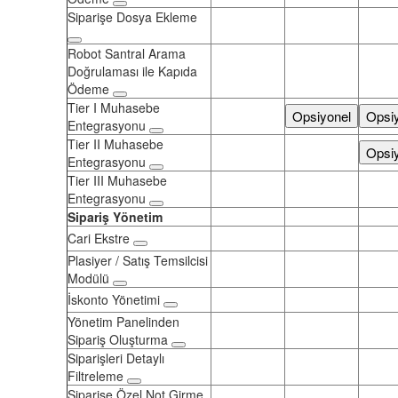
Siparişe Dosya Ekleme
Robot Santral Arama
Doğrulaması ile Kapıda
Ödeme
Tier I Muhasebe
Opsiyonel
Opsi
Entegrasyonu
Tier II Muhasebe
Opsi
Entegrasyonu
Tier III Muhasebe
Entegrasyonu
Sipariş Yönetim
Cari Ekstre
Plasiyer / Satış Temsilcisi
Modülü
İskonto Yönetimi
Yönetim Panelinden
Sipariş Oluşturma
Siparişleri Detaylı
Filtreleme
Siparişe Özel Not Girme