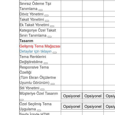
Sınırsız Ödeme Tipi
Tanımlama
Döviz Yönetimi
Taksit Yönetimi
Ek Taksit Yönetimi
Kategoriye Özel Taksit
Sınırı Tanımlama
Tasarım
Gelişmiş Tema Mağazası
Detaylar için tıklayın
Tema Renklerini
Değiştirebilme
Responsive Tema
Özelliği
(Tüm Ekran Ölçülerine
Uyumlu Görünüm)
Stil Yönetimi
Müşteriye Özel Tasarım
Opsiyonel
Opsiyonel
Opsi
Özel Seçilmiş Tema
Opsiyonel
Opsiyonel
Opsi
Uygulama
Sayfa İçinde HTML