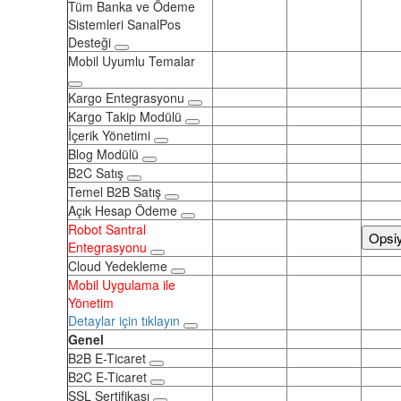
Tüm Banka ve Ödeme
Sistemleri SanalPos
Desteği
Mobil Uyumlu Temalar
Kargo Entegrasyonu
Kargo Takip Modülü
İçerik Yönetimi
Blog Modülü
B2C Satış
Temel B2B Satış
Açık Hesap Ödeme
Robot Santral
Opsi
Entegrasyonu
Cloud Yedekleme
Mobil Uygulama ile
Yönetim
Detaylar için tıklayın
Genel
B2B E-Ticaret
B2C E-Ticaret
SSL Sertifikası