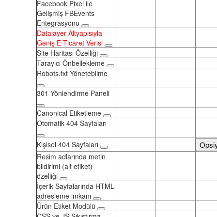
Facebook Pixel ile
Gelişmiş FBEvents
Entegrasyonu
Datalayer Altyapısıyla
Geniş E-Ticaret Verisi
Site Haritası Özelliği
Tarayıcı Önbellekleme
Robots.txt Yönetebilme
301 Yönlendirme Paneli
Canonical Etiketleme
Otomatik 404 Sayfaları
Kişisel 404 Sayfaları
Opsi
Resim adlarında metin
bildirimi (alt etiket)
özelliği
İçerik Sayfalarında HTML
adresleme imkanı
Ürün Etiket Modülü
CSS ve JS Sıkıştırma