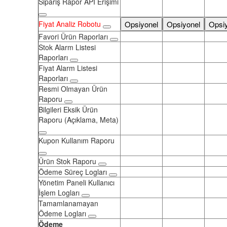
Sipariş Rapor API Erişimi
Fiyat Analiz Robotu
Opsiyonel
Opsiyonel
Opsi
Favori Ürün Raporları
Stok Alarm Listesi
Raporları
Fiyat Alarm Listesi
Raporları
Resmi Olmayan Ürün
Raporu
Bilgileri Eksik Ürün
Raporu (Açıklama, Meta)
Kupon Kullanım Raporu
Ürün Stok Raporu
Ödeme Süreç Logları
Yönetim Paneli Kullanıcı
İşlem Logları
Tamamlanamayan
Ödeme Logları
Ödeme