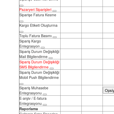
Pazaryeri Siparişleri
Siparişe Fatura Kesme
Kargo Etiketi Oluşturma
Toplu Fatura Basımı
Sipariş Kargo
Entegrasyon
Sipariş Durum Değişikliği
Mail Bilgilendirme
Sipariş Durum Değişikliği
SMS Bilgilendirme
Sipariş Durum Değişikliği
Mobil Push Bilgilendirme
Sipariş Muhasebe
Opsi
Entegrasyonu
E-arşiv / E-fatura
Entegrasyonu
Raporlama
Gelişmiş Satış Raporları