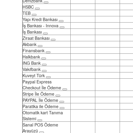
Denizbank
HSBC
TEB
Yapı Kredi Bankası
İş Bankası - Innova
İş Bankası
Ziraat Bankası
Akbank
Finansbank
Halkbank
ING Bank
Vakıfbank
Kuveyt Türk
Paypal Express
Checkout İle Ödeme
Stripe İle Ödeme
PAYPAL İle Ödeme
Paratika ile Ödeme
Otomatik kart Tanıma
Sistemi
Sanal POS Ödeme
Arayüzü