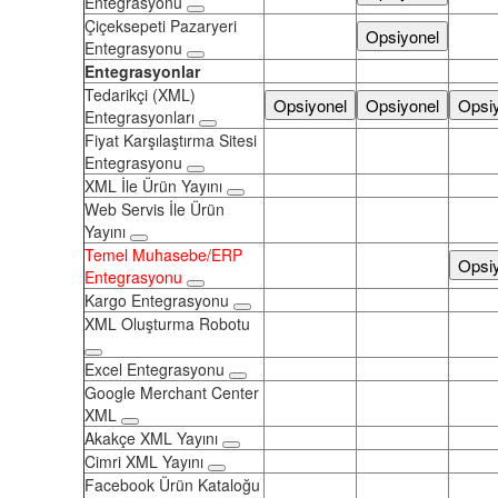
Entegrasyonu
Çiçeksepeti Pazaryeri
Opsiyonel
Entegrasyonu
Entegrasyonlar
Tedarikçi (XML)
Opsiyonel
Opsiyonel
Opsi
Entegrasyonları
Fiyat Karşılaştırma Sitesi
Entegrasyonu
XML İle Ürün Yayını
Web Servis İle Ürün
Yayını
Temel Muhasebe/ERP
Opsi
Entegrasyonu
Kargo Entegrasyonu
XML Oluşturma Robotu
Excel Entegrasyonu
Google Merchant Center
XML
Akakçe XML Yayını
Cimri XML Yayını
Facebook Ürün Kataloğu