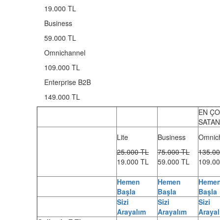
19.000 TL
Business
59.000 TL
Omnichannel
109.000 TL
Enterprise B2B
149.000 TL
EN Ç
SATAN
Lite
Business
Omnic
25.000 TL
75.000 TL
135.00
19.000 TL
59.000 TL
109.00
Hemen
Hemen
Heme
Başla
Başla
Başla
Sizi
Sizi
Sizi
Arayalım
Arayalım
Araya