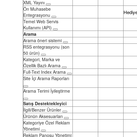
XML Yayını
Ön Muhasebe
Hediy
Entegrasyonu
Temel Web Servis
Kullanımı (API)
Arama
Arama öneri sistemi
RSS entegrasyonu (son
50 ürün)
Kategori, Marka ve
Özellik Bazlı Arama
Full-Text Index Arama
Site İçi Arama Raporları
Arama Terimi İyileştirme
Satış Destektekleyici
İlgili/Benzer Ürünler
Ürünün Aksesuarları
Kategoriye Özel Reklam
Yönetimi
Reklam Panosu Yönetimi