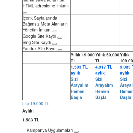
HTML adresleme imkanı
İçerik Sayfalarında
Bağımsız Meta Alanların
Yönetim İmkanı
Google Site Kaydı
Bing Site Kaydı
Yandex Site Kaydı
Yıllık
19.000
Yıllık
59.000
Yıllık
TL
TL
109.0
1.583 TL
4.917 TL
9.083 
aylık
aylık
aylık
Sizi
Sizi
Sizi
Arayalım
Arayalım
Araya
Hemen
Hemen
Heme
Başla
Başla
Başla
Lite
19.000 TL
Aylık:
1.583 TL
Kampanya Uygulamaları