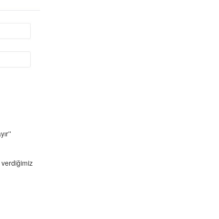
ır''
 verdiğimiz