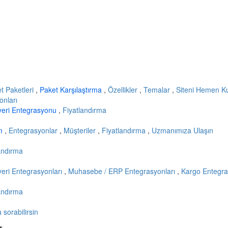
et Paketleri
,
Paket Karşılaştırma
,
Özellikler
,
Temalar
,
Siteni Hemen K
onları
yeri Entegrasyonu
,
Fiyatlandırma
ım
,
Entegrasyonlar
,
Müşteriler
,
Fiyatlandırma
,
Uzmanımıza Ulaşın
andırma
eri Entegrasyonları
,
Muhasebe / ERP Entegrasyonları
,
Kargo Entegra
andırma
sorabilirsin
r