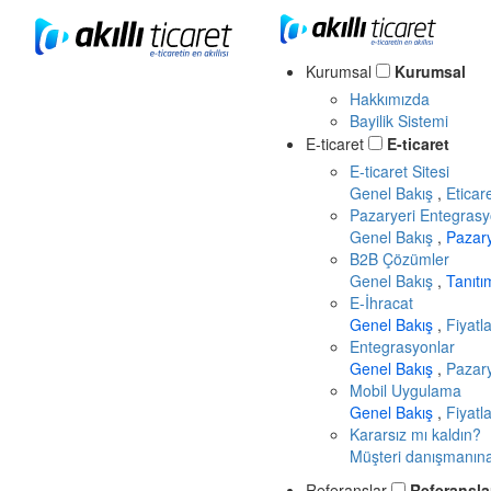
Kurumsal
Kurumsal
Hakkımızda
Bayilik Sistemi
E-ticaret
E-ticaret
E-ticaret Sitesi
Genel Bakış
,
Eticar
Pazaryeri Entegrasy
Genel Bakış
,
Pazar
B2B Çözümler
Genel Bakış
,
Tanıt
E-İhracat
Genel Bakış
,
Fiyatl
Entegrasyonlar
Genel Bakış
,
Pazary
Mobil Uygulama
Genel Bakış
,
Fiyatl
Kararsız mı kaldın?
Müşteri danışmanına 
Referanslar
Referansla