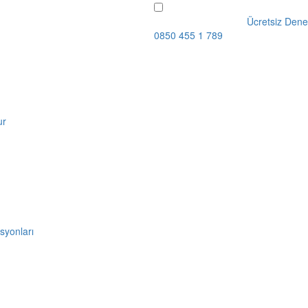
Ücretsiz Dene
0850 455 1 789
ur
syonları