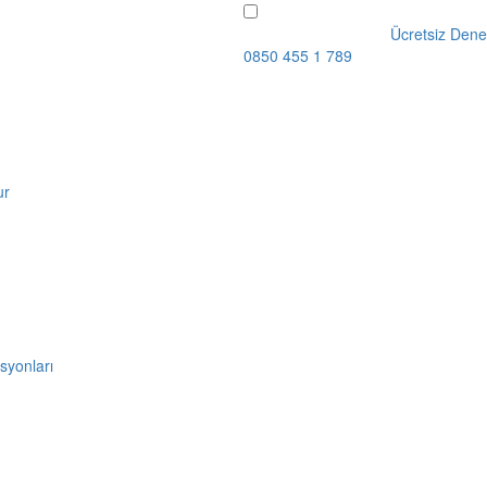
Ücretsiz Dene
0850 455 1 789
ur
syonları