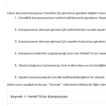
Çıkan ekranda Kampanya Yönetimi için girmemiz gereken bilgiler mevcut
Öncelikle kampanyamızın tarihini belirlememiz gerekiyor. Başlangı
Kampanyanın devreye girmesi için indirimlerden önceki sepet t
Kampanyanın devreye girmesi için sepette bulunması gereken il
Kampanya indirimin uygulanacağı ürün için (Hedef Ürün) sepett
Oluşturduğumuz kampanyayı tüm kullanıcılara ya da istediğimiz 
Yapılan kampanyalarda öncelik belirleyebileceğimiz bir alandır. 
Daha sonra aşağıda bulunan ‘’Sonraki’’ sekmesine tıklatarak diğer adım