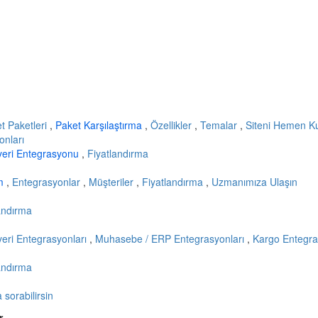
et Paketleri
,
Paket Karşılaştırma
,
Özellikler
,
Temalar
,
Siteni Hemen K
onları
yeri Entegrasyonu
,
Fiyatlandırma
ım
,
Entegrasyonlar
,
Müşteriler
,
Fiyatlandırma
,
Uzmanımıza Ulaşın
andırma
eri Entegrasyonları
,
Muhasebe / ERP Entegrasyonları
,
Kargo Entegra
andırma
sorabilirsin
r