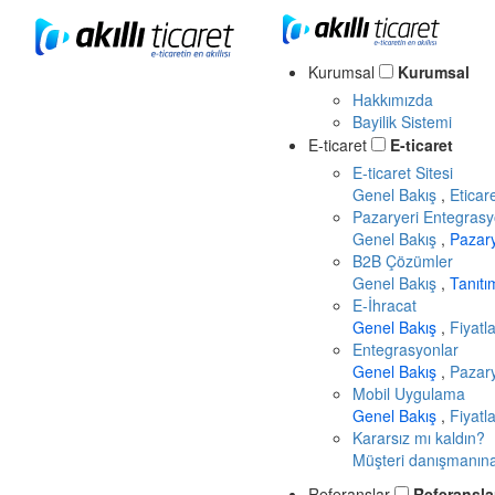
Kurumsal
Kurumsal
Hakkımızda
Bayilik Sistemi
E-ticaret
E-ticaret
E-ticaret Sitesi
Genel Bakış
,
Eticar
Pazaryeri Entegrasy
Genel Bakış
,
Pazar
B2B Çözümler
Genel Bakış
,
Tanıt
E-İhracat
Genel Bakış
,
Fiyatl
Entegrasyonlar
Genel Bakış
,
Pazary
Mobil Uygulama
Genel Bakış
,
Fiyatl
Kararsız mı kaldın?
Müşteri danışmanına 
Referanslar
Referansla