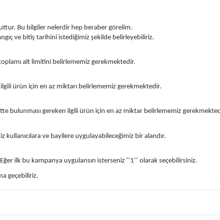
tur. Bu bilgiler nelerdir hep beraber görelim.
ç ve bitiş tarihini istediğimiz şekilde belirleyebiliriz.
oplamı alt limitini belirlememiz gerekmektedir.
gili ürün için en az miktarı belirlememiz gerekmektedir.
e bulunması gereken ilgili ürün için en az miktar belirlememiz gerekmekted
kullanıcılara ve bayilere uygulayabileceğimiz bir alandır.
Eğer ilk bu kampanya uygulansın isterseniz ‘’1’’ olarak seçebilirsiniz.
a geçebiliriz.