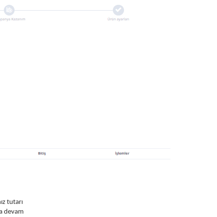
ız tutarı
ıza devam