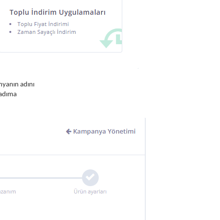
nyanın adını
 adıma