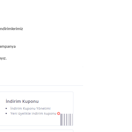
ndirimlerimiz
 kampanya
yız.