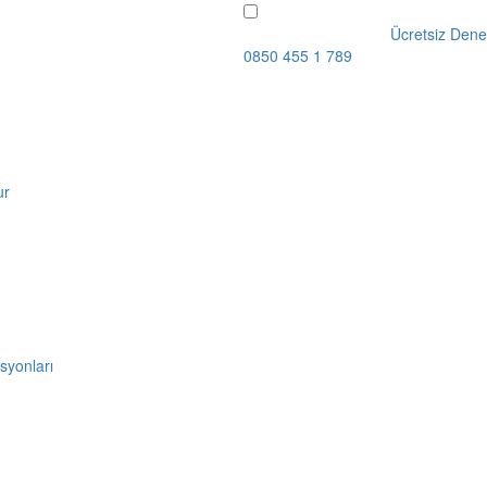
Ücretsiz Dene
0850 455 1 789
ur
syonları