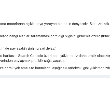
arama motorlarına açıklamaya yarayan bir metin dosyasıdır. Sitenizin kök 
izde hangi alanları taramaması gerektiği bilgisini girmeniz özelleştirme
sini de paylaşabilirsiniz (crawl-delay:).
te haritasını Search Console üzerinden yüklemeniz daha pratik olacaktı
 üzerinden paylaşmak pratiklik sağlayacaktır.
nıza gerek yok ama site haritalarını aşağıdaki örnekteki gibi yüklemenizd