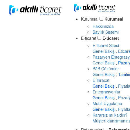
Kurumsal
Kurumsal
Hakkımızda
Bayilik Sistemi
E-ticaret
E-ticaret
E-ticaret Sitesi
Genel Bakış
,
Eticar
Pazaryeri Entegrasy
Genel Bakış
,
Pazar
B2B Çözümler
Genel Bakış
,
Tanıt
E-İhracat
Genel Bakış
,
Fiyatl
Entegrasyonlar
Genel Bakış
,
Pazary
Mobil Uygulama
Genel Bakış
,
Fiyatl
Kararsız mı kaldın?
Müşteri danışmanına 
Referanslar
Referansla