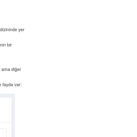
dizininde yer
nin bir
r ama diğer
e fayda var: