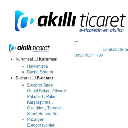
Ücretsiz Dene
0850 455 1 789
Kurumsal
Kurumsal
Hakkımızda
Bayilik Sistemi
E-ticaret
E-ticaret
E-ticaret Sitesi
Genel Bakış
,
Eticaret
Paketleri
,
Paket
Karşılaştırma
,
Özellikler
,
Temalar
,
Siteni Hemen Kur
Pazaryeri
Entegrasyonları