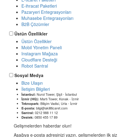
E-ihracat Paketleri
Pazaryeri Entegrasyonları
Muhasebe Entegrasyonları
B2B Çözümler
Üstün Özellikler
Üstün Özellikler
Mobil Yönetim Paneli
Instagram Mağaza
Cloudflare Desteği
Robot Santral
Sosyal Medya
Bize Ulaşın
İletişim Bilgileri
Nurol Tower, Şişli - İstanbul
İstanbul:
Martı Tower, Konak - İzmir
İzmir (HQ):
Bilişim Vadisi, Urla - İzmir
Teknopark:
bilgi@akilliticaret.com
E-posta:
0212 988 11 12
Santral:
0850 455 17 89
Destek:
Gelişmelerden haberdar olun!
Aşağıya e-posta adresinizi yazın, gelişmelerden ilk siz