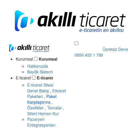
Ücretsiz Dene
0850 455 1 789
Kurumsal
Kurumsal
Hakkımızda
Bayilik Sistemi
E-ticaret
E-ticaret
E-ticaret Sitesi
Genel Bakış
,
Eticaret
Paketleri
,
Paket
Karşılaştırma
,
Özellikler
,
Temalar
,
Siteni Hemen Kur
Pazaryeri
Entegrasyonları