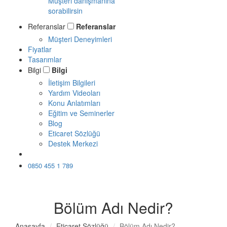
Müşteri danışmanına
sorabilirsin
Referanslar
Referanslar
Müşteri Deneyimleri
Fiyatlar
Tasarımlar
Bilgi
Bilgi
İletişim Bilgileri
Yardım Videoları
Konu Anlatımları
Eğitim ve Seminerler
Blog
Eticaret Sözlüğü
Destek Merkezi
Ücretsiz Dene
0850 455 1 789
Bölüm Adı Nedir?
Anasayfa
Eticaret Sözlüğü
Bölüm Adı Nedir?