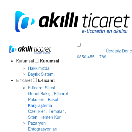
Ücretsiz Dene
0850 455 1 789
Kurumsal
Kurumsal
Hakkımızda
Bayilik Sistemi
E-ticaret
E-ticaret
E-ticaret Sitesi
Genel Bakış
,
Eticaret
Paketleri
,
Paket
Karşılaştırma
,
Özellikler
,
Temalar
,
Siteni Hemen Kur
Pazaryeri
Entegrasyonları