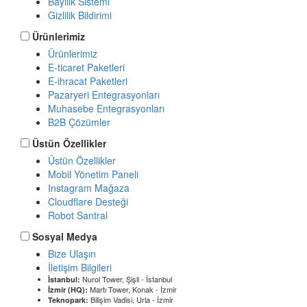
Bayilik Sistemi
Gizlilik Bildirimi
Ürünlerimiz
Ürünlerimiz
E-ticaret Paketleri
E-ihracat Paketleri
Pazaryeri Entegrasyonları
Muhasebe Entegrasyonları
B2B Çözümler
Üstün Özellikler
Üstün Özellikler
Mobil Yönetim Paneli
Instagram Mağaza
Cloudflare Desteği
Robot Santral
Sosyal Medya
Bize Ulaşın
İletişim Bilgileri
Nurol Tower, Şişli - İstanbul
İstanbul:
Martı Tower, Konak - İzmir
İzmir (HQ):
Bilişim Vadisi, Urla - İzmir
Teknopark: