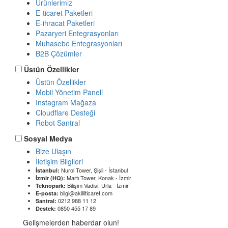
Ürünlerimiz
E-ticaret Paketleri
E-ihracat Paketleri
Pazaryeri Entegrasyonları
Muhasebe Entegrasyonları
B2B Çözümler
Üstün Özellikler
Üstün Özellikler
Mobil Yönetim Paneli
Instagram Mağaza
Cloudflare Desteği
Robot Santral
Sosyal Medya
Bize Ulaşın
İletişim Bilgileri
Nurol Tower, Şişli - İstanbul
İstanbul:
Martı Tower, Konak - İzmir
İzmir (HQ):
Bilişim Vadisi, Urla - İzmir
Teknopark:
bilgi@akilliticaret.com
E-posta:
0212 988 11 12
Santral:
0850 455 17 89
Destek:
Gelişmelerden haberdar olun!