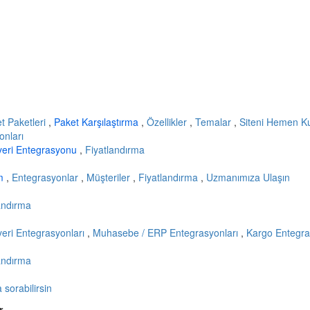
et Paketleri
,
Paket Karşılaştırma
,
Özellikler
,
Temalar
,
Siteni Hemen K
onları
yeri Entegrasyonu
,
Fiyatlandırma
ım
,
Entegrasyonlar
,
Müşteriler
,
Fiyatlandırma
,
Uzmanımıza Ulaşın
andırma
eri Entegrasyonları
,
Muhasebe / ERP Entegrasyonları
,
Kargo Entegra
andırma
sorabilirsin
r